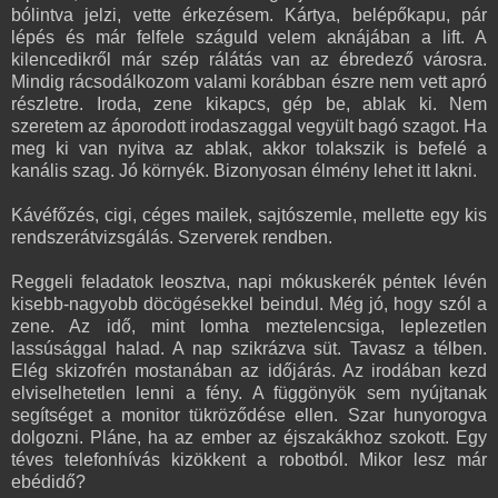
bólintva jelzi, vette érkezésem. Kártya, belépőkapu, pár
lépés és már felfele száguld velem aknájában a lift. A
kilencedikről már szép rálátás van az ébredező városra.
Mindig rácsodálkozom valami korábban észre nem vett apró
részletre. Iroda, zene kikapcs, gép be, ablak ki. Nem
szeretem az áporodott irodaszaggal vegyült bagó szagot. Ha
meg ki van nyitva az ablak, akkor tolakszik is befelé a
kanális szag. Jó környék. Bizonyosan élmény lehet itt lakni.
Kávéfőzés, cigi, céges mailek, sajtószemle, mellette egy kis
rendszerátvizsgálás. Szerverek rendben.
Reggeli feladatok leosztva, napi mókuskerék péntek lévén
kisebb-nagyobb döcögésekkel beindul. Még jó, hogy szól a
zene. Az idő, mint lomha meztelencsiga, leplezetlen
lassúsággal halad. A nap szikrázva süt. Tavasz a télben.
Elég skizofrén mostanában az időjárás. Az irodában kezd
elviselhetetlen lenni a fény. A függönyök sem nyújtanak
segítséget a monitor tükröződése ellen. Szar hunyorogva
dolgozni. Pláne, ha az ember az éjszakákhoz szokott. Egy
téves telefonhívás kizökkent a robotból. Mikor lesz már
ebédidő?