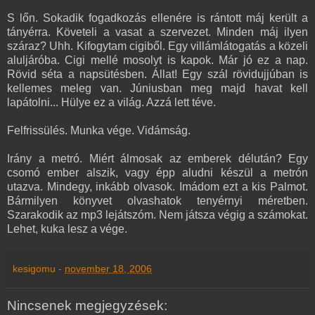
S lőn. Sokadik fogadkozás ellenére is rántott máj került a
tányérra. Követeli a vasat a szervezet. Minden máj ilyen
száraz? Uhh. Kifogytam cigiből. Egy villámlátogatás a közeli
aluljáróba. Cigi mellé mosolyt is kapok. Már jó ez a nap.
Rövid séta a napsütésben. Állat! Egy szál rövidujjúban is
kellemes meleg van. Júniusban meg majd havat kell
lapátolni... Hülye ez a világ. Azzá lett téve.
Felfrissülés. Munka vége. Vidámság.
Irány a metró. Miért álmosak az emberek délután? Egy
csomó ember alszik, vagy épp aludni készül a metrón
utazva. Mindegy, inkább olvasok. Imádom ezt a kis Palmot.
Bármilyen könyvet olvashatok tenyérnyi méretben.
Szarakodik az mp3 lejátszóm. Nem játsza végig a számokat.
Lehet, kuka lesz a vége.
kesigomu
-
november 18, 2006
Nincsenek megjegyzések: