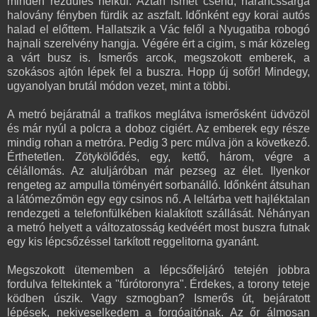
minden rezdülés nélkül. Aztán ismét csend, narancssárga
halovány fényben fürdik az aszfalt. Időnként egy korai autós
halad el előttem. Hallatszik a Vác felől a Nyugatiba robogó
hajnali szerelvény hangja. Végére ért a cigim, s már közeleg
a várt busz is. Ismerős arcok, megszokott emberek, a
szokásos ajtón lépek fel a buszra. Hopp új sofőr! Mindegy,
ugyanolyan brutál módon vezet, mint a többi.
A metró bejáratnál a trafikos meglátva ismerősként üdvözöl
és már nyúl a polcra a doboz cigiért. Az emberek egy része
mindig rohan a metróra. Pedig 3 perc múlva jön a következő.
Érthetetlen. Zötykölődés, egy, kettő, három, végre a
célállomás. Az aluljáróban már pezseg az élet. Ilyenkor
rengeteg az ampulla töményért sorbanálló. Időnként átsuhan
a látómezőmön egy egy csinos nő. A leltárba vett hajléktalan
rendezgeti a telefonfülkében kialakított szállását. Néhányan
a metró helyett a változatosság kedvéért most buszra futnak
egy kis lépcsőzéssel tarkított reggelitorna gyanánt.
Megszokott ütememben a lépcsőfeljáró tetején jobbra
fordulva feltekintek a "fúrótoronyra". Érdekes, a torony teteje
ködben úszik. Vagy szmogban? Ismerős út, bejáratott
lépések, nekiveselkedem a forgóajtónak. Az őr álmosan