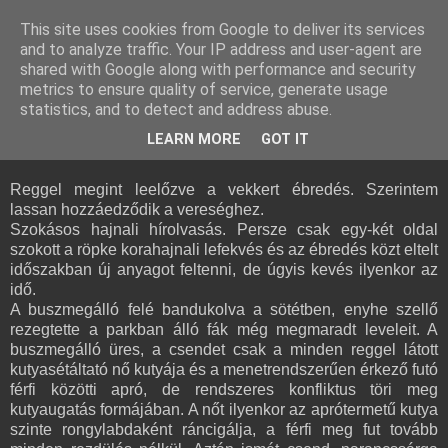
This site uses cookies from Google to deliver its services
and to analyze traffic. Your IP address and user-agent are
kesigomu - ケシゴム
shared with Google along with performance and security
metrics to ensure quality of service, generate usage
statistics, and to detect and address abuse.
2006-11-18
Egy péntek
LEARN MORE
GOT IT
Reggel megint leelőzve a vekkert ébredés. Szerintem
lassan hozzáedződik a vereséghez.
Szokásos hajnali hírolvasás. Persze csak egy-két oldal
szokott a röpke korahajnali lefekvés és az ébredés közt eltelt
időszakban új anyagot feltenni, de úgyis kevés ilyenkor az
idő.
A buszmegálló felé bandukolva a sötétben, enyhe szellő
rezegtette a parkban álló fák még megmaradt leveleit. A
buszmegálló üres, a csendet csak a minden reggel látott
kutyasétáltató nő kutyája és a menetrendszerűen érkező futó
férfi közötti apró, de rendszeres konfliktus töri meg
kutyaugatás formájában. A nőt ilyenkor az aprótermetű kutya
szinte rongylabdaként ráncigálja, a férfi meg fut tovább