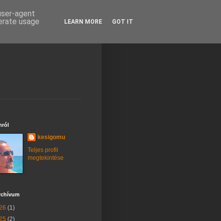
 user-agent
nerate usage
LEARN MORE
GOT IT
ról
kesigomu
Teljes profil
megtekintése
rchívum
26
(1)
25
(2)