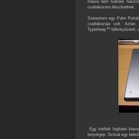
másra nem tudnám használn
csatlakozóra illeszkednek.
Szereztem egy Palm Portab
csatlakozója volt. Aztán 
TypeAway™ billentyűzetet, a
Egy kétfelé hajtható klav
tenyérgép. Szóval egy belsőz