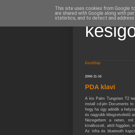
This site uses cookies from Google to 
are shared with Google along with per
statistics, and to detect and address
kesi
Kezdőlap
2006-11-16
PDA klavi
A kis Palm Tungsten T2 ten
install cd-jén Documents to
hogy ha úgy adódik a helyz
és nagyobb lélegzetvételű an
Nézegettem a neten, mit 
kínálkozott, attól függően,
Az infra és bluetooth kapcs