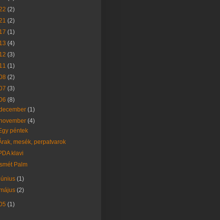
22
(2)
21
(2)
17
(1)
13
(4)
12
(3)
11
(1)
08
(2)
07
(3)
06
(8)
december
(1)
november
(4)
Egy péntek
Árak, mesék, perpatvarok
PDA klavi
Ismét Palm
június
(1)
május
(2)
05
(1)