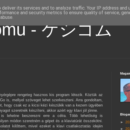
deliver its services and to analyze traffic. Your IP address and
formance and security metrics to ensure quality of service, ge
 abuse.
gomu - ケシゴム
Magam
yérgépre rengeteg hasznos kis program létezik. Köztük az
 Go is, mellyel szöveget lehet szerkeszteni. Arra gondoltam,
et, hogy csak ez a kicsi kézi készülék van a kezem ügyében
yagot szeretnék készíteni, akkor azért egy klavi jól jönne.
Bloga
is lehetne beszerezni erre a célra. Több lehetőség is
 milyen módon szeretném a gépet és a klaviatúrát összekötni.
►
20
olatot kilőttem, mivel ezeket a klavi csatlakoztatás idején
►
20