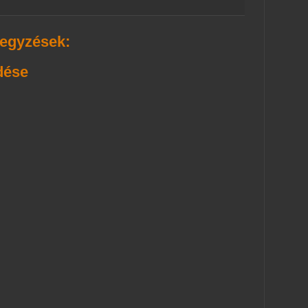
egyzések:
dése