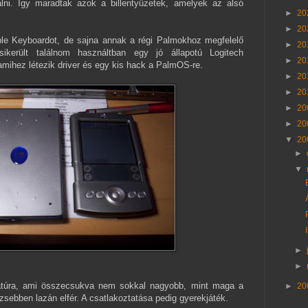
i. Így maradtak azok a billentyűzetek, amelyek az alsó
►
20
►
20
le Keyboardot, de sajna annak a régi Palmokhoz megfelelő
►
20
sikerült találnom használtban egy jó állapotú Logitech
►
20
mihez létezik driver és egy kis hack a PalmOS-re.
►
20
►
20
►
20
►
20
▼
20
►
▼
►
►
iatúra, ami összecsukva nem sokkal nagyobb, mint maga a
►
20
sebben lazán elfér. A csatlakoztatása pedig gyerekjáték.