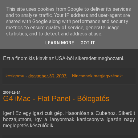
This site uses cookies from Google to deliver its services
and to analyze traffic. Your IP address and user-agent are
kesigomu - ケシゴム
shared with Google along with performance and security
metrics to ensure quality of service, generate usage
statistics, and to detect and address abuse.
2007-12-30
Palm Ultra-Thin Keyboard
LEARN MORE
GOT IT
Ezt a finom kis klavit az USA-ból sikeredett meghozatni.
kesigomu
-
december 30, 2007
Nincsenek megjegyzések:
2007-12-14
G4 iMac - Flat Panel - Bólogatós
Igen! Ez egy igazi cult gép. Hasonlóan a Cubehoz. Sikerült
hozzájutnom, így a lányomnak karácsonyra igazán nagy
meglepetés készülődik.