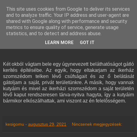
This site uses cookies from Google to deliver its services
and to analyze traffic. Your IP address and user-agent are
kesigomu - ケシゴム
shared with Google along with performance and security
metrics to ensure quality of service, generate usage
statistics, and to detect and address abuse.
2021-08-29
Kerítés
LEARN MORE
GOT IT
Két okból vágtam bele egy úgynevezett beláthatóságot gátló
kerítés építésébe. Az egyik, hogy eltakarjam az ikerház
szomszédom telken lévő csúfságait és az ő belátását
gátoljam a saját, privát területünkre. A másik, hogy vannak
kutyáim és mivel az ikerházi szomszédom a saját területén
lévő kaput rendszeresen tárva-nyitva hagyta, így a kutyáim
bármikor elkószálhattak, ami viszont az én felelősségem.
kesigomu
-
augusztus 29, 2021
Nincsenek megjegyzések: