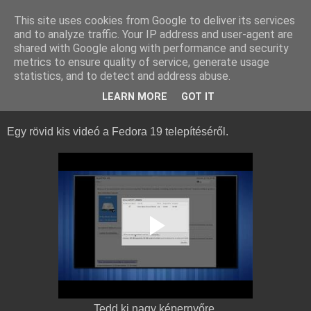
This site uses cookies from Google to deliver its services
and to analyze traffic. Your IP address and user-agent are
kesigomu - ケシゴム
shared with Google along with performance and security
metrics to ensure quality of service, generate usage
statistics, and to detect and address abuse.
2013-08-10
Fedora 19 Install videó
LEARN MORE
GOT IT
Egy rövid kis videó a Fedora 19 telepítéséről.
Tedd ki nagy képernyőre.