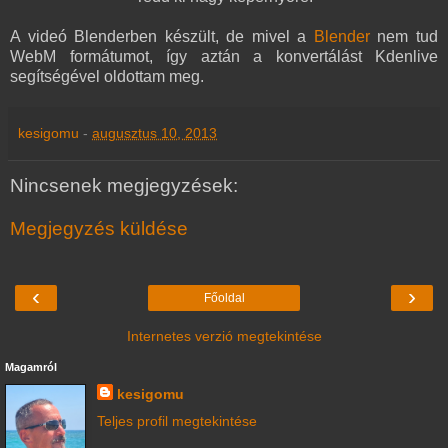
A videó Blenderben készült, de mivel a
Blender
nem tud
WebM formátumot, így aztán a konvertálást Kdenlive
segítségével oldottam meg.
kesigomu
-
augusztus 10, 2013
Nincsenek megjegyzések:
Megjegyzés küldése
‹
›
Főoldal
Internetes verzió megtekintése
Magamról
kesigomu
Teljes profil megtekintése